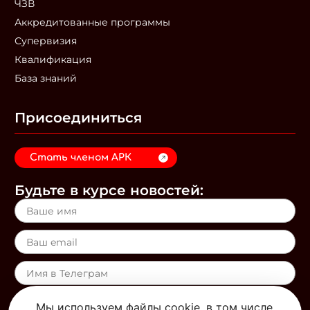
ЧЗВ
Аккредитованные программы
Супервизия
Квалификация
База знаний
Присоединиться
Стать членом АРК
Будьте в курсе новостей:
Я даю согласие на получение информационных материалов
Мы используем файлы cookie, в том числе