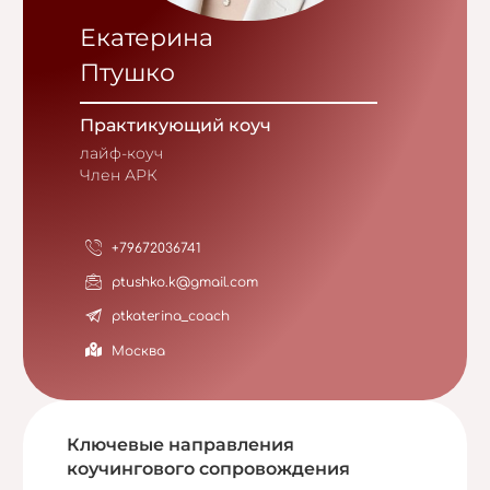
Екатерина
Птушко
Практикующий коуч
лайф-коуч
Член АРК
+79672036741
ptushko.k@gmail.com
ptkaterina_coach
Москва
Ключевые направления
коучингового сопровождения