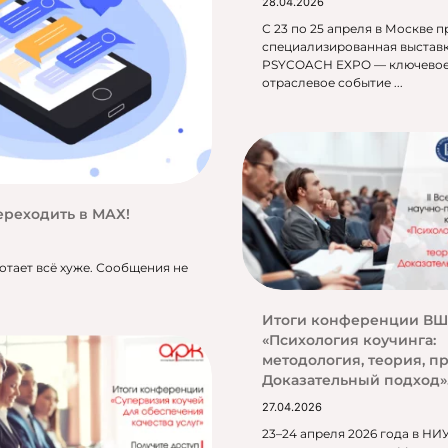
28.04.2026
С 23 по 25 апреля в Москве 
специализированная выстав
PSYCOACH EXPO — ключево
отраслевое событие ...
переходить в МАХ!
отает всё хуже. Сообщения не
Итоги конференции В
«Психология коучинга:
методология, теория, пр
Доказательный подход»
27.04.2026
23–24 апреля 2026 года в НИ