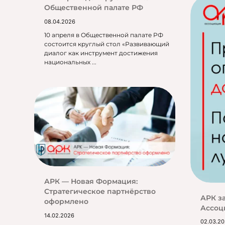
Общественной палате РФ
08.04.2026
10 апреля в Общественной палате РФ
состоится круглый стол «Развивающий
диалог как инструмент достижения
национальных ...
АРК — Новая Формация:
Стратегическое партнёрство
АРК з
оформлено
Ассоц
14.02.2026
02.03.2