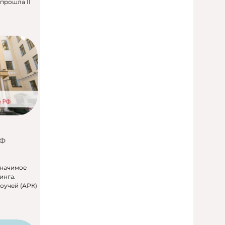
прошла II
РФ
значимое
инга.
оучей (АРК)