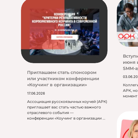
Вступ
июня 
SMM-а
Приглашаем стать спонсором
03.06.2
или участником конференции
«Коучинг в организации»
Коллеги
АРК, н
17.06.2026
момент 
Ассоциация русскоязычных коучей (АРК)
приглашает вас стать частью важного
отраслевого события —
конференции «Коучинг в организации ...