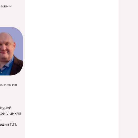
 Вашим
ических
коучей
речу цикла
,
дия Г.П.