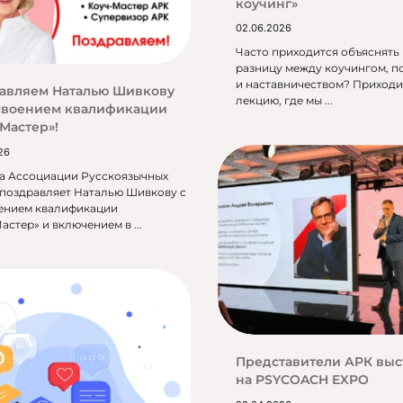
коучинг»
02.06.2026
Часто приходится объяснять
разницу между коучингом, п
и наставничеством? Приходи
авляем Наталью Шивкову
лекцию, где мы ...
своением квалификации
‑Мастер»!
26
а Ассоциации Русскоязычных
 поздравляет Наталью Шивкову с
ением квалификации
астер» и включением в ...
Представители АРК вы
на PSYCOACH EXPO