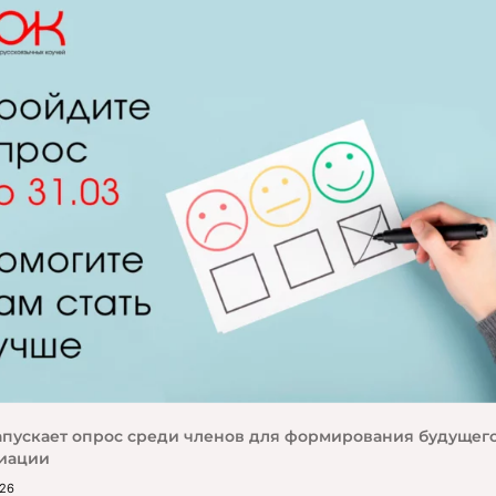
апускает опрос среди членов для формирования будущег
иации
026