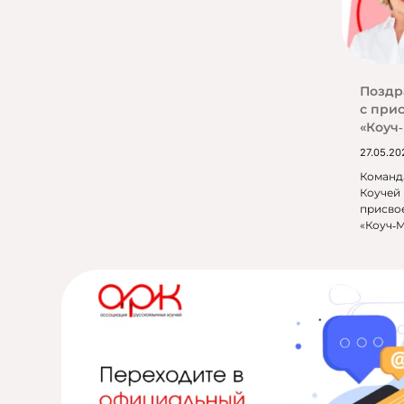
Поздр
с при
«Коуч
27.05.20
Команд
Коучей
присво
«Коуч‑М