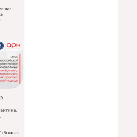
прошла
ка
е
ШЭ
актика.
.
У «Высшая