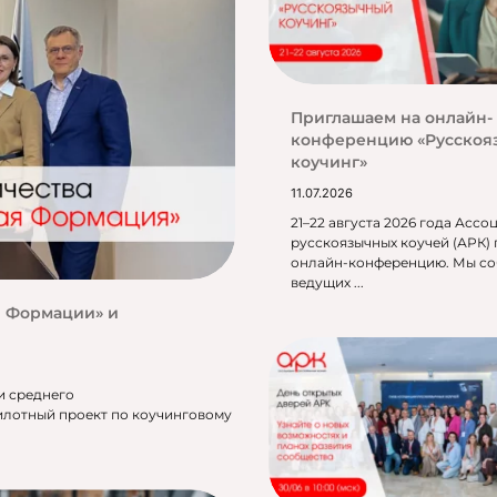
Приглашаем на онлайн-
конференцию «Русско
коучинг»
11.07.2026
21–22 августа 2026 года Ассо
русскоязычных коучей (АРК)
онлайн-конференцию. Мы с
ведущих ...
й Формации» и
и среднего
илотный проект по коучинговому