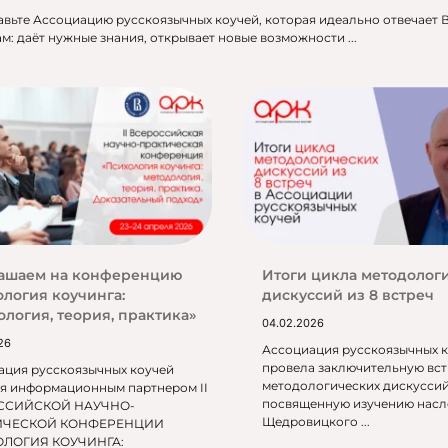
авьте Ассоциацию русскоязычных коучей, которая идеально отвечает
м: даёт нужные знания, открывает новые возможности ...
ашаем на конференцию
Итоги цикла методолог
ология коучинга:
дискуссий из 8 встреч
ология, теория, практика»
04.02.2026
26
Ассоциация русскоязычных 
провела заключительную вст
ация русскоязычных коучей
методологических дискуссий
ся информационным партнером II
посвященную изучению насле
ССИЙСКОЙ НАУЧНО-
Щедровицкого ...
ИЧЕСКОЙ КОНФЕРЕНЦИИ
ОЛОГИЯ КОУЧИНГА: