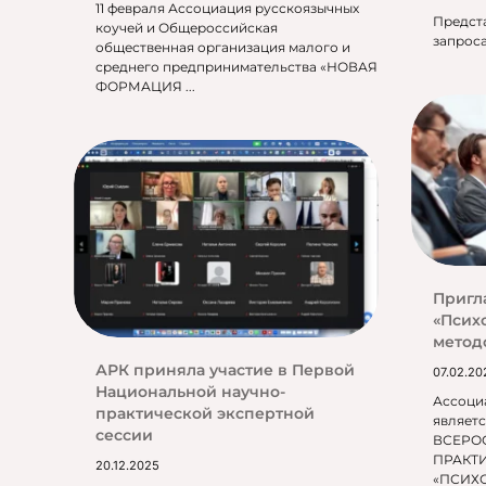
11 февраля Ассоциация русскоязычных
Предст
коучей и Общероссийская
запроса
общественная организация малого и
среднего предпринимательства «НОВАЯ
ФОРМАЦИЯ ...
Пригл
«Псих
метод
АРК приняла участие в Первой
07.02.20
Национальной научно-
Ассоци
практической экспертной
являет
сессии
ВСЕРО
ПРАКТ
20.12.2025
«ПСИХ