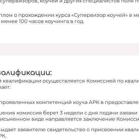
супервизоров, коучей и других специалистов поля п
ом о прохождении курса «Супервизор коучей» в мета
менее 100 часов коучинга в год.
валификации:
 квалификации осуществляется Комиссией по квали
ает:
 проявленных компетенций коуча АРК в предоставле
ения комиссия берет 3 недели с дня подачи заявки
письменном виде направляется заключение Комисси
ыдает заявителю свидетельство о присвоении квал
РК.