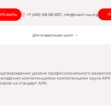
Л
Искать
+7 (495) 128-08-55
info@coach-rus.org
Для владельцев школ
подтверждения уровня профессионального развития
 владения компетенциями компетенциям коуча АРК
порой на стандарт АРК.