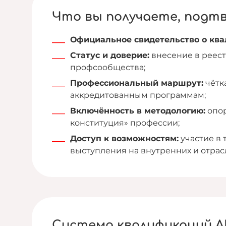
Что вы получаете, подт
Официальное свидетельство о кв
Статус и доверие:
внесение в реес
профсообщества;
Профессиональный маршрут:
чётка
аккредитованным программам;
Включённость в методологию:
опор
конституция» профессии;
Доступ к возможностям:
участие в 
выступления на внутренних и отра
Система квалификаций А