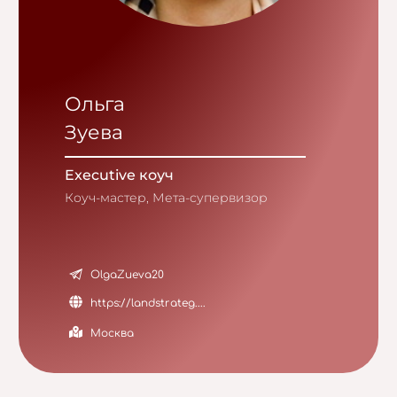
Ольга
Зуева
Executive коуч
Коуч-мастер, Мета-супервизор
OlgaZueva20
https://landstrateg....
Москва