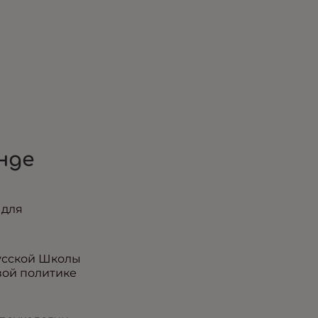
нде
 для
Русской Школы
вой политике