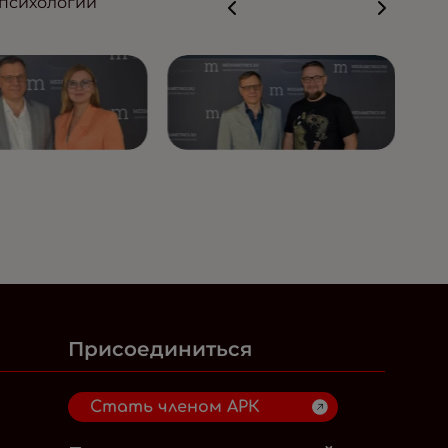
 психологии
Присоединиться
Стать членом АРК