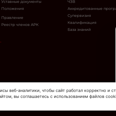
Уставные документы
ЧЗВ
Положения
Аккредитованные прог
Супервизия
Правление
Квалификация
Реестр членов АРК
База знаний
исы веб-аналитики, чтобы сайт работал корректно и с
айтом, вы соглашаетесь с использованием файлов cook