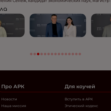
ения Сенеж, кандидат экономических наук, магистр
ла
Про АРК
Для коучей
Новости
Вступить в АРК
Наша миссия
Этический кодекс