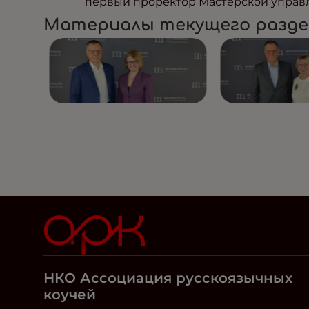
первый проректор Мастерской управл
Материалы текущего разде
НКО Ассоциация русскоязычных
коучей