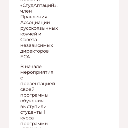
«СтудАптациЯ»,
член
Правления
Ассоциации
русскоязычных
коучей и
Совета
независимых
директоров
ЕСА.
В начале
мероприятия
с
презентацией
своей
программы
обучения
выступили
студенты 1
курса
программы