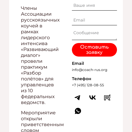
Члены
Ассоциации
русскоязычных
коучей в
рамках
лидерского
интенсива
Оставить
«Развивающий
заявку
диалог»
провели
Email
практикум
info@coach-rus.org
«Разбор
Телефон
полётов» для
управленцев
+7 (495) 128-08-55
из 10
федеральных
ведомств.
Мероприятие
открыли
приветственным
словом