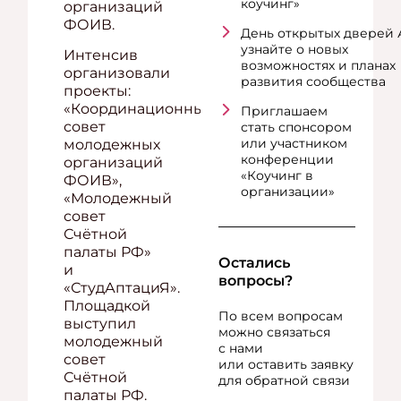
коучинг»
организаций
ФОИВ.
День открытых дверей 
узнайте о новых
Интенсив
возможностях и планах
организовали
развития сообщества
проекты:
«Координационный
Приглашаем
совет
стать спонсором
или участником
молодежных
конференции
организаций
«Коучинг в
ФОИВ»,
организации»
«Молодежный
совет
Счётной
палаты РФ»
Остались
и
вопросы?
«СтудАптациЯ».
Площадкой
По всем вопросам
выступил
можно связаться
молодежный
с нами
совет
или оставить заявку
Счётной
для обратной связи
палаты РФ.