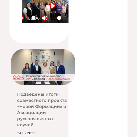
Play
02:06
Play
Mute
Settings
Enter fullscreen
Подведены итоги
совместного проекта
«Новой Формации» и
Ассоциации
русскоязычных
коучей
24.07.2026