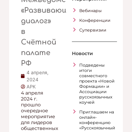
«Развивающий
Вебинары
диалог»
Конференции
Супервизии
в
Счётной
палате
Новости
РФ
Подведены
итоги
4 апреля,
совместного
2024
проекта «Новой
АРК
Формации» и
Ассоциации
4 апреля
русскоязычных
2024 г.
коучей
прошло
очередное
Приглашаем на
мероприятие
онлайн-
для лидеров
конференцию
«Русскоязычный
общественных