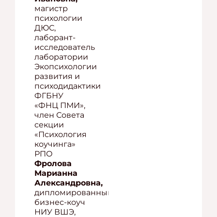
магистр
психологии
ДЮС,
лаборант-
исследователь
лаборатории
Экопсихологии
развития и
психодидактики
ФГБНУ
«ФНЦ ПМИ»,
член Совета
секции
«Психология
коучинга»
РПО
Фролова
Марианна
Александровна,
дипломированный
бизнес-коуч
НИУ ВШЭ,