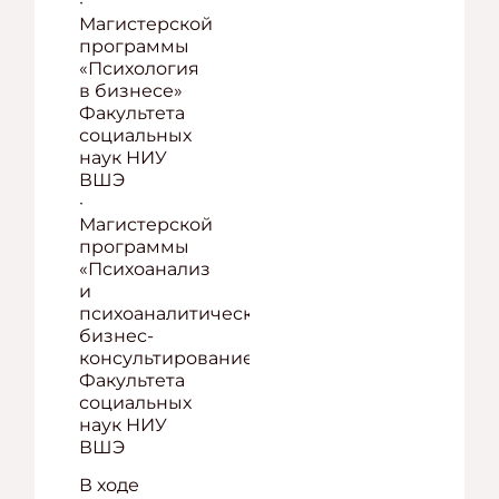
·
Магистерской
программы
«Психология
в бизнесе»
Факультета
социальных
наук НИУ
ВШЭ
·
Магистерской
программы
«Психоанализ
и
психоаналитическое
бизнес-
консультирование»
Факультета
социальных
наук НИУ
ВШЭ
В ходе