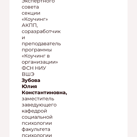
Экспертного
совета
секции
«Коучинг»
АКПП,
соразработчик
и
преподаватель
программы
«Коучинг в
организации»
ФСН НИУ
ВШЭ
Зубова
Юлия
Константиновна,
заместитель
заведующего
кафедрой
социальной
психологии
факультета
психологии