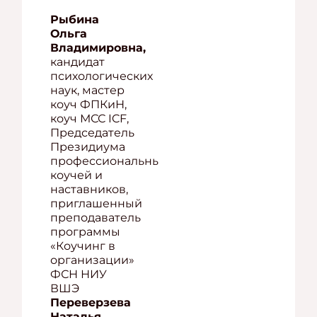
Рыбина
Ольга
Владимировна,
кандидат
психологических
наук, мастер
коуч ФПКиН,
коуч МСС ICF,
Председатель
Президиума
профессиональных
коучей и
наставников,
приглашенный
преподаватель
программы
«Коучинг в
организации»
ФСН НИУ
ВШЭ
Переверзева
Наталья