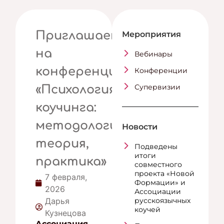
Приглашаем
Мероприятия
на
Вебинары
конференцию
Конференции
Супервизии
«Психология
коучинга:
методология,
Новости
теория,
Подведены
итоги
практика»
совместного
проекта «Новой
7 февраля,
Формации» и
2026
Ассоциации
Дарья
русскоязычных
коучей
Кузнецова
Ассоциация