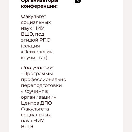
Организаторы
конференции:
Факультет
социальных
наук НИУ
ВШЭ, под
эгидой РПО
(секция
«Психология
коучинга»).
При участии:
· Программы
профессиональной
переподготовки
«Коучинг в
организации»
Центра ДПО
Факультета
социальных
наук НИУ
ВШЭ