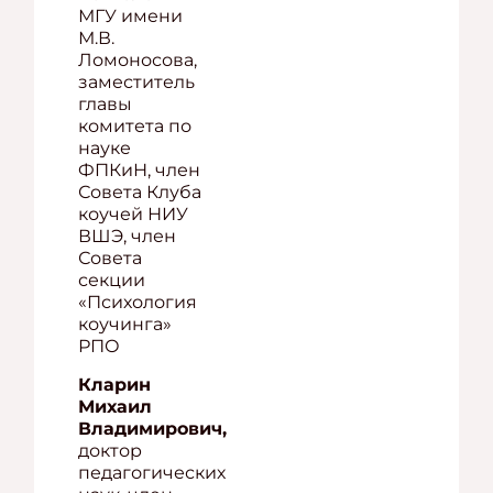
МГУ имени
М.В.
Ломоносова,
заместитель
главы
комитета по
науке
ФПКиН, член
Совета Клуба
коучей НИУ
ВШЭ, член
Совета
секции
«Психология
коучинга»
РПО
Кларин
Михаил
Владимирович,
доктор
педагогических