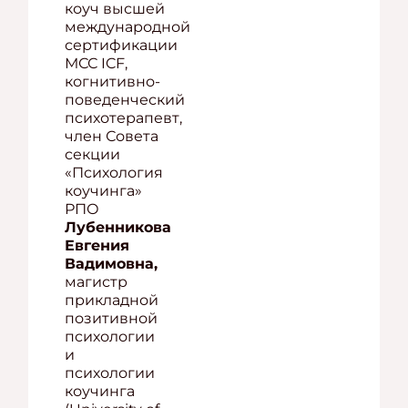
коуч высшей
международной
сертификации
МСС ICF,
когнитивно-
поведенческий
психотерапевт,
член Совета
секции
«Психология
коучинга»
РПО
Лубенникова
Евгения
Вадимовна,
магистр
прикладной
позитивной
психологии
и
психологии
коучинга