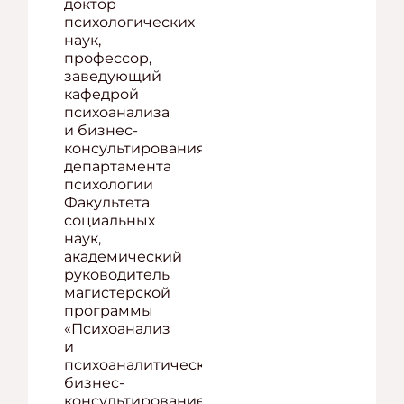
доктор
психологических
наук,
профессор,
заведующий
кафедрой
психоанализа
и бизнес-
консультирования
департамента
психологии
Факультета
социальных
наук,
академический
руководитель
магистерской
программы
«Психоанализ
и
психоаналитическое
бизнес-
консультирование»