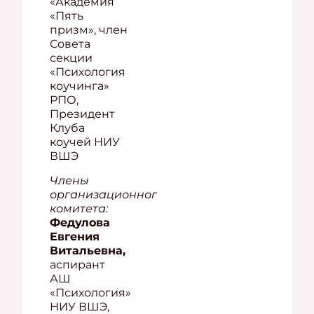
«Академия
«Пять
призм», член
Совета
секции
«Психология
коучинга»
РПО,
Президент
Клуба
коучей НИУ
ВШЭ
Члены
организационного
комитета:
Федулова
Евгения
Витальевна,
аспирант
АШ
«Психология»
НИУ ВШЭ,