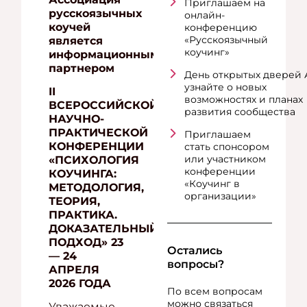
Приглашаем на
русскоязычных
онлайн-
коучей
конференцию
«Русскоязычный
является
коучинг»
информационным
партнером
День открытых дверей 
узнайте о новых
II
возможностях и планах
ВСЕРОССИЙСКОЙ
развития сообщества
НАУЧНО-
ПРАКТИЧЕСКОЙ
Приглашаем
КОНФЕРЕНЦИИ
стать спонсором
или участником
«ПСИХОЛОГИЯ
конференции
КОУЧИНГА:
«Коучинг в
МЕТОДОЛОГИЯ,
организации»
ТЕОРИЯ,
ПРАКТИКА.
ДОКАЗАТЕЛЬНЫЙ
ПОДХОД» 23
Остались
— 24
вопросы?
АПРЕЛЯ
2026 ГОДА
По всем вопросам
можно связаться
Уважаемые