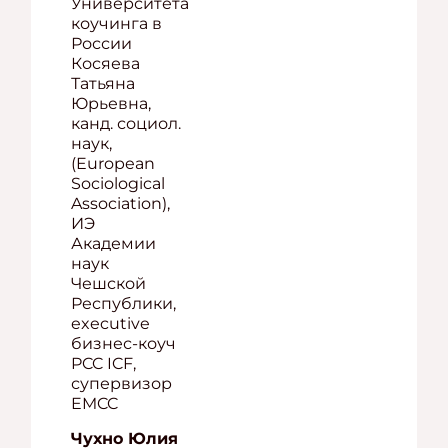
Университета
коучинга в
России
Косяева
Татьяна
Юрьевна,
канд. социол.
наук,
(European
Sociological
Association),
ИЭ
Академии
наук
Чешской
Республики,
executive
бизнес-коуч
PCC ICF,
супервизор
EMCC
Чухно Юлия