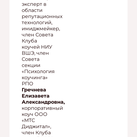
эксперт в
области
репутационных
технологий,
имиджмейкер,
член Совета
Клуба
коучей НИУ
ВШЭ, член
Совета
секции
«Психология
коучинга»
РПО
Гречнева
Елизавета
Александровна,
корпоративный
коуч ООО
«МТС
Диджитал»,
член Клуба