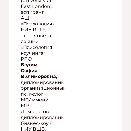
(University of
East London),
аспирант
АШ
«Психология»
НИУ ВШЭ,
член Совета
секции
«Психология
коучинга»
РПО
Бедим
София
Вилиморовна,
дипломированный
организационный
психолог
МГУ имени
М.В.
Ломоносова,
дипломированный
бизнес-коуч
НИУ ВШЭ,