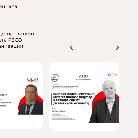
нциала
це-президент
ета РЕСО
ганизации