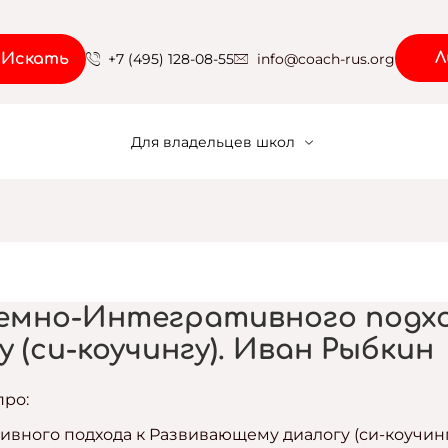
Л
Искать
+7 (495) 128-08-55
info@coach-rus.org
Для владельцев школ
и
емно-Интегративного подхо
 (си-коучингу). Иван Рыбкин
про:
ивного подхода к Развивающему диалогу (си-коучин